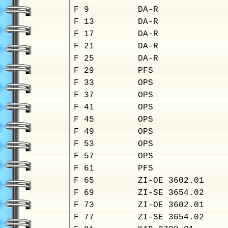
F 9
DA-R
F 13
DA-R
F 17
DA-R
F 21
DA-R
F 25
DA-R
F 29
PFS
F 33
OPS
F 37
OPS
F 41
OPS
F 45
OPS
F 49
OPS
F 53
OPS
F 57
OPS
F 61
PFS
F 65
ZI-OE 3602.01
F 69
ZI-SE 3654.02
F 73
ZI-OE 3602.01
F 77
ZI-SE 3654.02