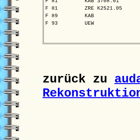
F 81
KAB 3708.01
F 81
ZRE K2521.05
F 89
KAB
F 93
UEW
zurück zu
aud
Rekonstruktio